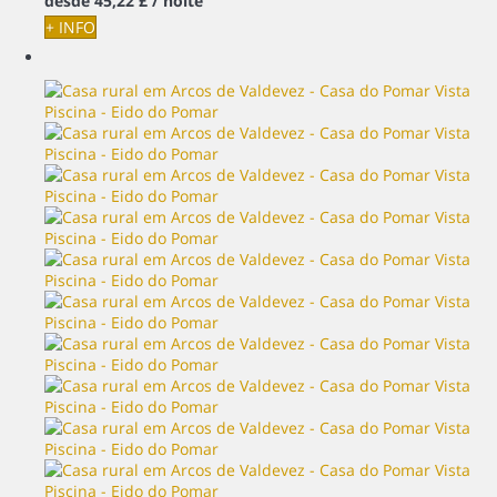
desde
45,
22 £
/ noite
+ INFO