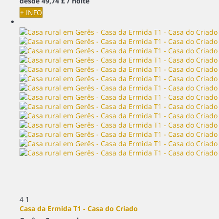
desde
49,
74 £
/ noite
+ INFO
4
1
Casa da Ermida T1 - Casa do Criado