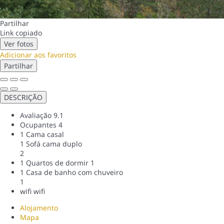
Partilhar
Link copiado
Ver fotos
Adicionar aos favoritos
Partilhar
DESCRIÇÃO
Avaliação
9.1
Ocupantes
4
1 Cama casal
1 Sofá cama duplo
2
1 Quartos de dormir
1
1 Casa de banho com chuveiro
1
wifi
wifi
Alojamento
Mapa