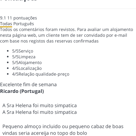
9.1
11
pontuações
Todas
Português
Todos os comentários foram revistos. Para avaliar um alojamento
nesta página web, um cliente tem de ser convidado por e-mail
com base nos registos das reservas confirmadas
5
/5
Serviço
5
/5
Limpeza
5
/5
Alojamento
4
/5
Localização
4
/5
Relação qualidade-preço
Excelente fim de semana
Ricardo (Portugal)
A Sra Helena foi muito simpatica
A Sra Helena foi muito simpatica
Pequeno almoço incluido ou pequeno cabaz de boas
vindas seria acereija no topo do bolo