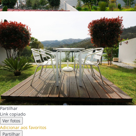
Partilhar
Link copiado
Ver fotos
Adicionar aos favoritos
Partilhar