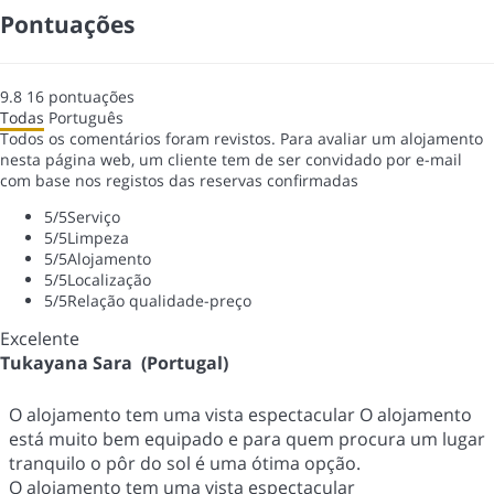
Pontuações
9.8
16
pontuações
Todas
Português
Todos os comentários foram revistos. Para avaliar um alojamento
nesta página web, um cliente tem de ser convidado por e-mail
com base nos registos das reservas confirmadas
5
/5
Serviço
5
/5
Limpeza
5
/5
Alojamento
5
/5
Localização
5
/5
Relação qualidade-preço
Excelente
Tukayana Sara (Portugal)
O alojamento tem uma vista espectacular O alojamento
está muito bem equipado e para quem procura um lugar
tranquilo o pôr do sol é uma ótima opção.
O alojamento tem uma vista espectacular