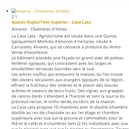
2
1
Quarto Duplo/Twin Superior - Casa Lata
Amares -
Chambres d'hôtes
La Casa Lata - Agroturisme est située dans une Quinta
typiquement Minhota d'environ 4 hectares, située à
Carrazedo, Amares, qui se consacre à produire du Vinho
Verde d'excellence.
Le bâtiment possède une façade en granit avec de petites
fenêtres typiques, qui contrastent avec les larges et
ensoleillées terrasses tournées vers le sud.
Les arbres touffus qui entourent la maison, où l'on trouve
des oliviers séculaires aux orangers typiques de la région,
offrent la fraîcheur des ombres et le plaisir des douces
arômes et saveurs de leurs fruits. Des vignes aux grappes
de raisins dorés s'étendent à l'horizon et sont la source du
précieux nectar, le vinho verde, ex-libris de la maison.
La Casa Lata propose 10 chambres avec lit double (chambre
double au rez-de-chaussée ou au 1er étage et chambre
supérieure avec vue sur la piscine et commodités pour le
thé et le café) et 4 chambres twin (2 lits individuels avec vue
sur la piscine) avec vue sur la piscine ou l'orangeraie. Toutes