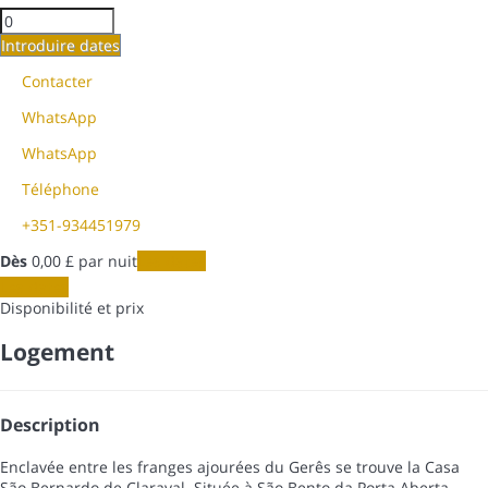
Introduire dates
Contacter
WhatsApp
WhatsApp
Téléphone
+351-934451979
Dès
0,
00 £
par nuit
Les dates
Les dates
Disponibilité et prix
Logement
Description
Enclavée entre les franges ajourées du Gerês se trouve la Casa
São Bernardo de Claraval. Située à São Bento da Porta Aberta,