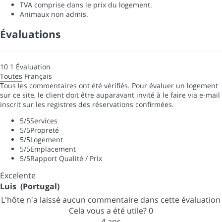
TVA comprise dans le prix du logement.
Animaux non admis.
Évaluations
10
1
Évaluation
Toutes
Français
Tous les commentaires ont été vérifiés. Pour évaluer un logement
sur ce site, le client doit être auparavant invité à le faire via e-mail
inscrit sur les registres des réservations confirmées.
5
/5
Services
5
/5
Propreté
5
/5
Logement
5
/5
Emplacement
5
/5
Rapport Qualité / Prix
Excelente
Luis (Portugal)
L'hôte n'a laissé aucun commentaire dans cette évaluation
Cela vous a été utile?
0
4 ans