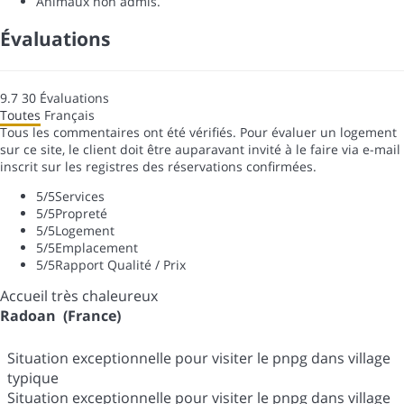
Animaux non admis.
Évaluations
9.7
30
Évaluations
Toutes
Français
Tous les commentaires ont été vérifiés. Pour évaluer un logement
sur ce site, le client doit être auparavant invité à le faire via e-mail
inscrit sur les registres des réservations confirmées.
5
/5
Services
5
/5
Propreté
5
/5
Logement
5
/5
Emplacement
5
/5
Rapport Qualité / Prix
Accueil très chaleureux
Radoan (France)
Situation exceptionnelle pour visiter le pnpg dans village
typique
Situation exceptionnelle pour visiter le pnpg dans village