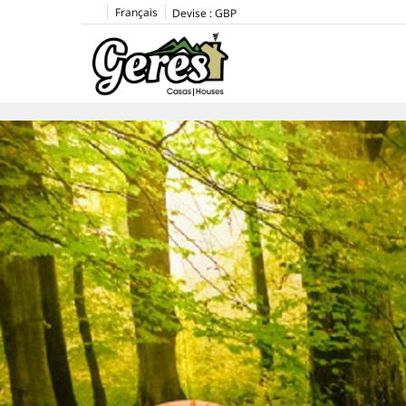
Français
Devise :
GBP